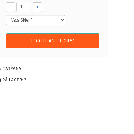
-
+
LEGG I HANDLEKURV
TATYANA
PÅ LAGER
: 2