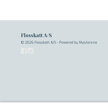
Flosskatt A/S
© 2026 Flosskatt A/S - Powered by
Mystore.no