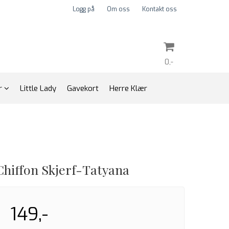
Logg på
Om oss
Kontakt oss
0,-
ør
Little Lady
Gavekort
Herre Klær
Nullstill
Trykk ENTER for å søke
Chiffon Skjerf-Tatyana
149,-