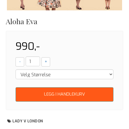
Aloha Eva
990,-
-
+
LEGG I HANDLEKURV
LADY V LONDON