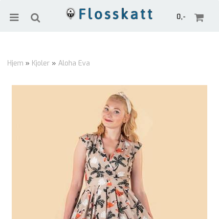
0,-
Hjem
»
Kjoler
»
Aloha Eva
Nullstill
Trykk ENTER for å søke